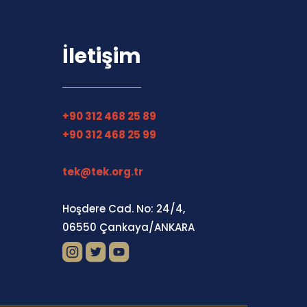
İletişim
+90 312 468 25 89
+90 312 468 25 99
tek@tek.org.tr
Hoşdere Cad. No: 24/4,
06550 Çankaya/ANKARA