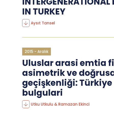
INTERGENERATIONAL 
IN TURKEY
Aysıt Tansel
2015 - Aralık
Uluslar arasi emtia f
asimetrik ve doğrusa
geçişkenliği: Türkiye
bulgulari
Utku Utkulu & Ramazan Ekinci