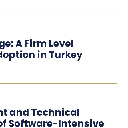
ge: A Firm Level
doption in Turkey
nt and Technical
 of Software-Intensive