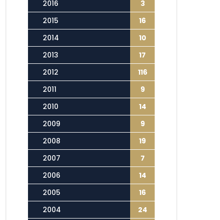
2016
3
2015
16
2014
10
2013
17
2012
116
2011
9
2010
14
2009
9
2008
19
2007
7
2006
14
2005
16
2004
24