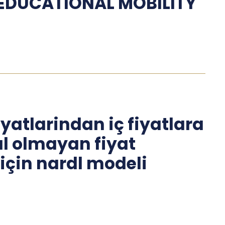
EDUCATIONAL MOBILITY
iyatlarindan iç fiyatlara
l olmayan fiyat
 için nardl modeli