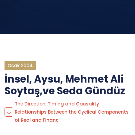
Ocak 2004
İnsel, Aysu, Mehmet Ali
Soytaş,ve Seda Gündüz
The Direction, Timing and Causality
Relationships Between the Cyclical Components
of Real and Financ